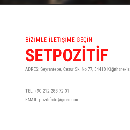
BIZIMLE ILETIŞIME GEÇIN
SETPOZITIF
ADRES: Seyrantepe, Cesur Sk. No:77, 34418 Kâğıthane/İs
TEL: +90 212 283 72 01
EMAIL:
pozitifado@gmail.com